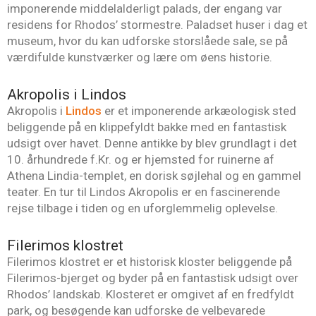
imponerende middelalderligt palads, der engang var
residens for Rhodos’ stormestre. Paladset huser i dag et
museum, hvor du kan udforske storslåede sale, se på
værdifulde kunstværker og lære om øens historie.
Akropolis i Lindos
Akropolis i
Lindos
er et imponerende arkæologisk sted
beliggende på en klippefyldt bakke med en fantastisk
udsigt over havet. Denne antikke by blev grundlagt i det
10. århundrede f.Kr. og er hjemsted for ruinerne af
Athena Lindia-templet, en dorisk søjlehal og en gammel
teater. En tur til Lindos Akropolis er en fascinerende
rejse tilbage i tiden og en uforglemmelig oplevelse.
Filerimos klostret
Filerimos klostret er et historisk kloster beliggende på
Filerimos-bjerget og byder på en fantastisk udsigt over
Rhodos’ landskab. Klosteret er omgivet af en fredfyldt
park, og besøgende kan udforske de velbevarede