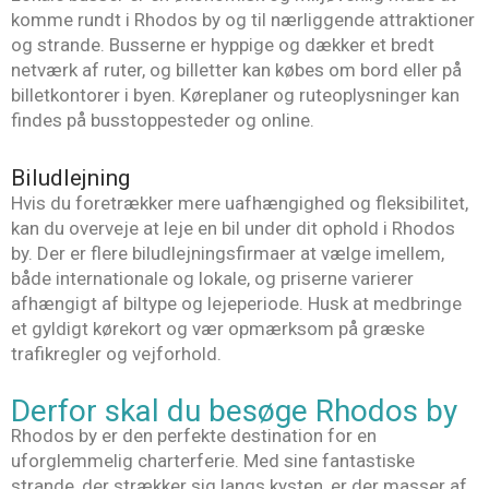
komme rundt i Rhodos by og til nærliggende attraktioner
og strande. Busserne er hyppige og dækker et bredt
netværk af ruter, og billetter kan købes om bord eller på
billetkontorer i byen. Køreplaner og ruteoplysninger kan
findes på busstoppesteder og online.
Biludlejning
Hvis du foretrækker mere uafhængighed og fleksibilitet,
kan du overveje at leje en bil under dit ophold i Rhodos
by. Der er flere biludlejningsfirmaer at vælge imellem,
både internationale og lokale, og priserne varierer
afhængigt af biltype og lejeperiode. Husk at medbringe
et gyldigt kørekort og vær opmærksom på græske
trafikregler og vejforhold.
Derfor skal du besøge Rhodos by
Rhodos by er den perfekte destination for en
uforglemmelig charterferie. Med sine fantastiske
strande, der strækker sig langs kysten, er der masser af