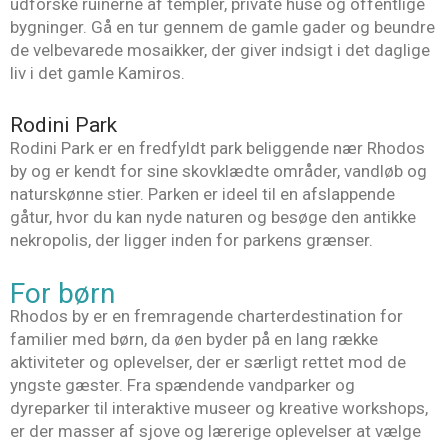
udforske ruinerne af templer, private huse og offentlige
bygninger. Gå en tur gennem de gamle gader og beundre
de velbevarede mosaikker, der giver indsigt i det daglige
liv i det gamle Kamiros.
Rodini Park
Rodini Park er en fredfyldt park beliggende nær Rhodos
by og er kendt for sine skovklædte områder, vandløb og
naturskønne stier. Parken er ideel til en afslappende
gåtur, hvor du kan nyde naturen og besøge den antikke
nekropolis, der ligger inden for parkens grænser.
For børn
Rhodos by er en fremragende charterdestination for
familier med børn, da øen byder på en lang række
aktiviteter og oplevelser, der er særligt rettet mod de
yngste gæster. Fra spændende vandparker og
dyreparker til interaktive museer og kreative workshops,
er der masser af sjove og lærerige oplevelser at vælge