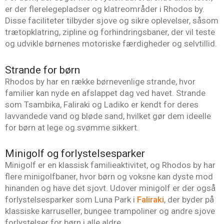
er der flerelegepladser og klatreområder i Rhodos by.
Disse faciliteter tilbyder sjove og sikre oplevelser, såsom
trætopklatring, zipline og forhindringsbaner, der vil teste
og udvikle børnenes motoriske færdigheder og selvtillid.
Strande for børn
Rhodos by har en række børnevenlige strande, hvor
familier kan nyde en afslappet dag ved havet. Strande
som Tsambika, Faliraki og Ladiko er kendt for deres
lavvandede vand og bløde sand, hvilket gør dem ideelle
for børn at lege og svømme sikkert.
Minigolf og forlystelsesparker
Minigolf er en klassisk familieaktivitet, og Rhodos by har
flere minigolfbaner, hvor børn og voksne kan dyste mod
hinanden og have det sjovt. Udover minigolf er der også
forlystelsesparker som Luna Park i
Faliraki
, der byder på
klassiske karruseller, bungee trampoliner og andre sjove
forlystelser for børn i alle aldre.