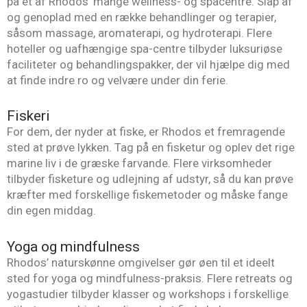
på et af Rhodos’ mange wellness- og spacentre. Slap af
og genoplad med en række behandlinger og terapier,
såsom massage, aromaterapi, og hydroterapi. Flere
hoteller og uafhængige spa-centre tilbyder luksuriøse
faciliteter og behandlingspakker, der vil hjælpe dig med
at finde indre ro og velvære under din ferie.
Fiskeri
For dem, der nyder at fiske, er Rhodos et fremragende
sted at prøve lykken. Tag på en fisketur og oplev det rige
marine liv i de græske farvande. Flere virksomheder
tilbyder fisketure og udlejning af udstyr, så du kan prøve
kræfter med forskellige fiskemetoder og måske fange
din egen middag.
Yoga og mindfulness
Rhodos’ naturskønne omgivelser gør øen til et ideelt
sted for yoga og mindfulness-praksis. Flere retreats og
yogastudier tilbyder klasser og workshops i forskellige