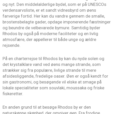
og nyt. Den middelalderlige bydel, som er på UNESCOs
verdensarvsliste, er et sandt vidnesbyrd om øens
farverige fortid. Her kan du vandre gennem de smalle,
brostensbelagte gader, opdage imponerende fæstninger
og beundre de velbevarede bymure. Samtidig byder
Rhodos by også på moderne faciliteter og en livlig
atmosfære, der appellerer til både unge og ældre
rejsende.
På en charterrejse til Rhodos by kan du nyde solen og
det krystalklare vand ved øens mange strande, som
strækker sig fra populære, livlige strande til mere
afsidesliggende, fredelige oaser. Øen er også kendt for
sin gastronomi, og besøgende vil elske at smage på
lokale specialiteter som souvlaki, moussaka og friske
fiskeretter.
En anden grund til at besøge Rhodos by er den
naturskønne skønhed, der omgiver øen. Fra frodige