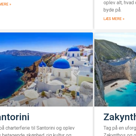
oplev alt, hvad
MERE »
byde på.
LÆS MERE »
ntorini
Zakynt
på charterferie til Santorini og oplev
Tag på en uforg
 betagende skønhed, rig kultur og
Zakynthos og 