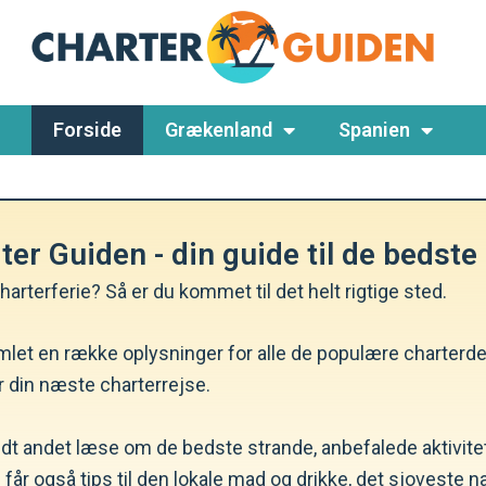
Forside
Grækenland
Spanien
er Guiden - din guide til de bedste 
terferie? Så er du kommet til det helt rigtige sted.
mlet en række oplysninger for alle de populære charterdes
or din næste charterrejse.
andt andet læse om de bedste strande, anbefalede aktivi
 får også tips til den lokale mad og drikke, det sjoveste 