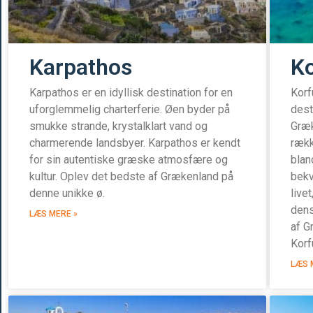
Karpathos
Ko
Karpathos er en idyllisk destination for en
Korf
uforglemmelig charterferie. Øen byder på
dest
smukke strande, krystalklart vand og
Græk
charmerende landsbyer. Karpathos er kendt
rækk
for sin autentiske græske atmosfære og
blan
kultur. Oplev det bedste af Grækenland på
bekv
denne unikke ø.
live
dens
LÆS MERE »
af G
Korf
LÆS 