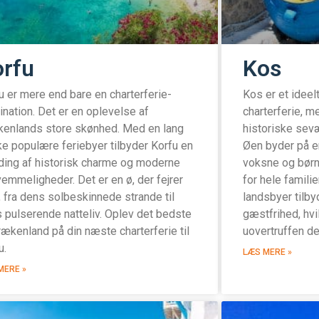
rfu
Kos
u er mere end bare en charterferie-
Kos er et ideel
ination. Det er en oplevelse af
charterferie, 
enlands store skønhed. Med en lang
historiske sevæ
e populære feriebyer tilbyder Korfu en
Øen byder på e
ding af historisk charme og moderne
voksne og børn,
emmeligheder. Det er en ø, der fejrer
for hele famili
t, fra dens solbeskinnede strande til
landsbyer tilby
 pulserende natteliv. Oplev det bedste
gæstfrihed, hvil
rækenland på din næste charterferie til
uovertruffen de
u.
LÆS MERE »
MERE »