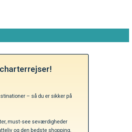
charterrejser!
tinationer – så du er sikker på
teter, must-see seværdigheder
natteliv og den bedste shopping.