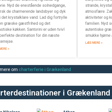
orie. Nyd de enestående solnedgange,
strande, krystal
rsk de charmerende landsbyer og dyk
atmosfære. Zak
i det krystalklare vand. Lad dig fortrylle
aktiviteter og k
en græske gæstfrihed og det
familien. Nyd s
astiske køkken. Santorini er uden tvivl
autentiske græ
perfekte destination for din næste
smukke hjørne 
terrejse.
LÆS MERE »
MERE »
 mere om
charterferie i Grækenland
rterdestinationer i Grækenland
s Nikolaos
Athen