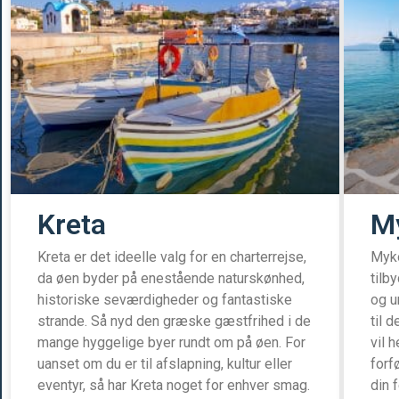
Kreta
M
Kreta er det ideelle valg for en charterrejse,
Myko
da øen byder på enestående naturskønhed,
tilb
historiske seværdigheder og fantastiske
og u
strande. Så nyd den græske gæstfrihed i de
til 
mange hyggelige byer rundt om på øen. For
vil h
uanset om du er til afslapning, kultur eller
forf
eventyr, så har Kreta noget for enhver smag.
din 