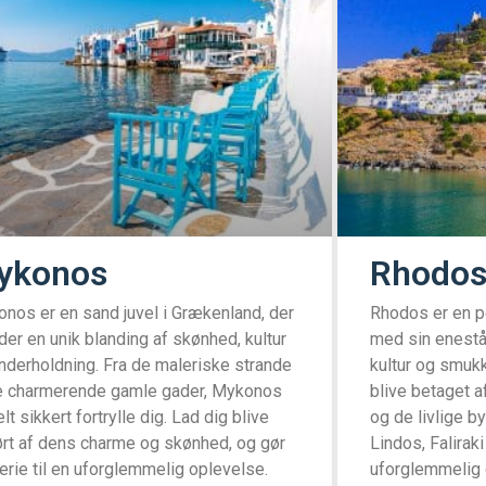
ykonos
Rhodo
nos er en sand juvel i Grækenland, der
Rhodos er en p
yder en unik blanding af skønhed, kultur
med sin eneståe
nderholdning. Fra de maleriske strande
kultur og smuk
de charmerende gamle gader, Mykonos
blive betaget 
elt sikkert fortrylle dig. Lad dig blive
og de livlige b
ørt af dens charme og skønhed, og gør
Lindos, Falirak
ferie til en uforglemmelig oplevelse.
uforglemmelig 