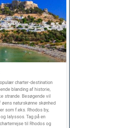
s
opulær charter-destination
nde blanding af historie,
ke strande. Besøgende vil
af øens naturskønne skønhed
yer som f.eks. Rhodos by,
i og Ialyssos. Tag på en
charterrejse til Rhodos og