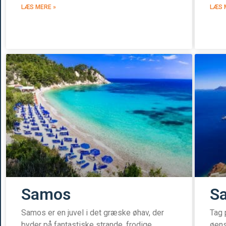
LÆS MERE »
LÆS 
Samos
Sa
Samos er en juvel i det græske øhav, der
Tag 
byder på fantastiske strande, frodige
øens