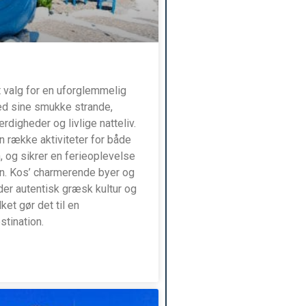
t valg for en uforglemmelig
med sine smukke strande,
rdigheder og livlige natteliv.
n række aktiviteter for både
 og sikrer en ferieoplevelse
en. Kos’ charmerende byer og
der autentisk græsk kultur og
ket gør det til en
stination.