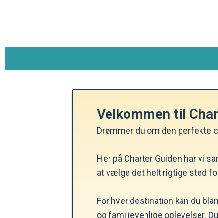
Gå
til
indholdet
Velkommen til Chart
Drømmer du om den perfekte char
Her på Charter Guiden har vi sa
at vælge det helt rigtige sted f
For hver destination kan du bl
og familievenlige oplevelser. Du