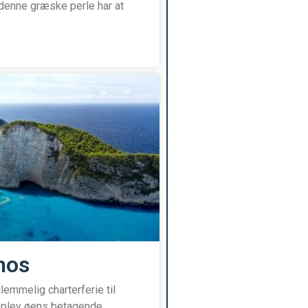
 denne græske perle har at
hos
lemmelig charterferie til
oplev øens betagende