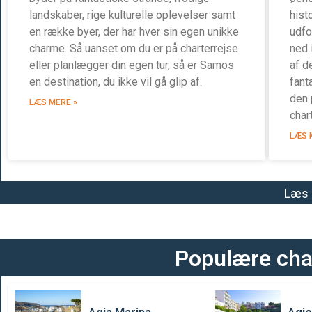
landskaber, rige kulturelle oplevelser samt
hist
en række byer, der har hver sin egen unikke
udfo
charme. Så uanset om du er på charterrejse
ned 
eller planlægger din egen tur, så er Samos
af d
en destination, du ikke vil gå glip af.
fant
den 
LÆS MERE »
char
LÆS 
Læs
Populære cha
Agia Marina
Agio