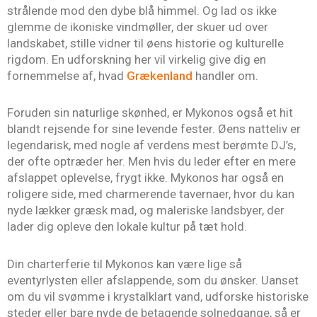
strålende mod den dybe blå himmel. Og lad os ikke
glemme de ikoniske vindmøller, der skuer ud over
landskabet, stille vidner til øens historie og kulturelle
rigdom. En udforskning her vil virkelig give dig en
fornemmelse af, hvad
Grækenland
handler om.
Foruden sin naturlige skønhed, er Mykonos også et hit
blandt rejsende for sine levende fester. Øens natteliv er
legendarisk, med nogle af verdens mest berømte DJ’s,
der ofte optræder her. Men hvis du leder efter en mere
afslappet oplevelse, frygt ikke. Mykonos har også en
roligere side, med charmerende tavernaer, hvor du kan
nyde lækker græsk mad, og maleriske landsbyer, der
lader dig opleve den lokale kultur på tæt hold.
Din charterferie til Mykonos kan være lige så
eventyrlysten eller afslappende, som du ønsker. Uanset
om du vil svømme i krystalklart vand, udforske historiske
steder eller bare nyde de betagende solnedgange, så er