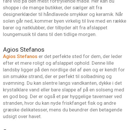
fare vild på den mest fortryllende måde. Her kan du
shoppe i de mange butikker, der sælger alt fra
designerklæder til håndlavede smykker og keramik. Når
solen går ned, kommer byen virkelig til live med en række
barer og natklubber, der tilbyder alt fra afslappet
loungemusik til dans til den tidlige morgen.
Agios Stefanos
Agios Stefanos
er det perfekte sted for dem, der leder
efter et mere roligt og afslappet ophold. Denne lille
landsby ligger på den nordlige del af øen og er kendt for
sin smukke strand, der er perfekt til solbadning og
svømning. Du kan slentre langs vandkanten, dykke i det
krystalklare vand eller bare slappe af på en solseng med
en god bog. Der er også et par hyggelige tavernaer ved
stranden, hvor du kan nyde friskfanget fisk og andre
græske delikatesser, mens du beundrer den betagende
udsigt over havet.