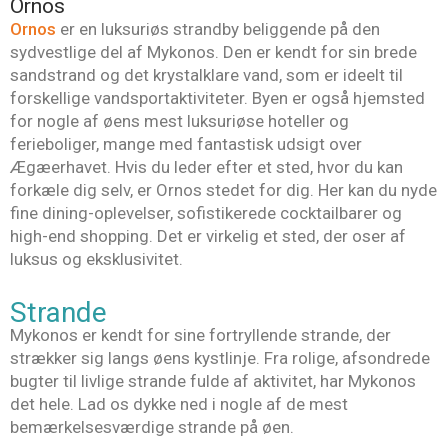
Ornos
Ornos
er en luksuriøs strandby beliggende på den
sydvestlige del af Mykonos. Den er kendt for sin brede
sandstrand og det krystalklare vand, som er ideelt til
forskellige vandsportaktiviteter. Byen er også hjemsted
for nogle af øens mest luksuriøse hoteller og
ferieboliger, mange med fantastisk udsigt over
Ægæerhavet. Hvis du leder efter et sted, hvor du kan
forkæle dig selv, er Ornos stedet for dig. Her kan du nyde
fine dining-oplevelser, sofistikerede cocktailbarer og
high-end shopping. Det er virkelig et sted, der oser af
luksus og eksklusivitet.
Strande
Mykonos er kendt for sine fortryllende strande, der
strækker sig langs øens kystlinje. Fra rolige, afsondrede
bugter til livlige strande fulde af aktivitet, har Mykonos
det hele. Lad os dykke ned i nogle af de mest
bemærkelsesværdige strande på øen.