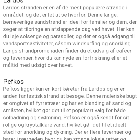
Lardos
Lardos stranden er en af de mest populære strande i
området, og det er let at se hvorfor. Denne lange,
børnevenlige sandstrand er ideel for familier og dem, der
søger at tilbringe en afslappende dag ved havet. Her kan
du leje solsenge og parasoller, og der er også adgang til
vandsportsaktiviteter, såsom windsurfing og snorkling.
Langs strandpromenaden finder du et udvalg af caféer
og tavernaer, hvor du kan nyde en forfriskning eller et
måltid med udsigt over havet.
Pefkos
Pefkos ligger kun en kort køretur fra Lardos og er en
anden fantastisk strand at besøge. Denne maleriske bugt
er omgivet af fyrretræer og har en blanding af sand og
småsten, hvilket gør det til et populært valg for både
solbadning og svømning. Pefkos er også kendt for sit
rolige og krystalklare vand, hvilket gør det til et ideelt
sted for snorkling og dykning. Der er flere tavernaer og
barer i nærheden, hvor du kan smage lokale retter og