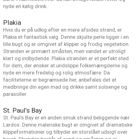
nyde en kølig drink.
Plakia
Hvis du er på udkig efter en mere afsides strand, er
Plakia et fantastisk valg. Denne skjulte perle ligger i en
lille bugt og er omgivet af klipper og frodig vegetation.
Stranden er primært småsten, men vandet er utroligt
klart og indbydende. Plakia stranden er et perfekt sted
for dem, der ønsker at undslippe folkemængderne og
nyde en mere fredelig og rolig atmosfære. Da
faciliteterne er begrænsede her, anbefales det at
medbringe din egen mad og drikke samt solsenge og
parasoller.
St. Paul’s Bay
St. Paul’s Bay er en anden smuk strand beliggende nær
Lardos. Denne maleriske bugt er omgivet af dramatiske
klippeformationer og tilbyder en storslået udsigt over
havet. Stranden består af sand og småsten og er