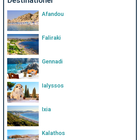
Destinationer
Afandou
Faliraki
Gennadi
Ialyssos
Ixia
Kalathos