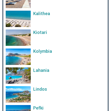
Kalithea
Kiotari
Kolymbia
Lahania
Lindos
Pefki