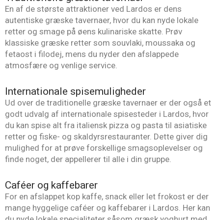
En af de største attraktioner ved Lardos er dens
autentiske græske tavernaer, hvor du kan nyde lokale
retter og smage på øens kulinariske skatte. Prøv
klassiske græske retter som souvlaki, moussaka og
fetaost i filodej, mens du nyder den afslappede
atmosfære og venlige service.
Internationale spisemuligheder
Ud over de traditionelle græske tavernaer er der også et
godt udvalg af internationale spisesteder i Lardos, hvor
du kan spise alt fra italiensk pizza og pasta til asiatiske
retter og fiske- og skaldyrsrestauranter. Dette giver dig
mulighed for at prøve forskellige smagsoplevelser og
finde noget, der appellerer til alle i din gruppe.
Caféer og kaffebarer
For en afslappet kop kaffe, snack eller let frokost er der
mange hyggelige caféer og kaffebarer i Lardos. Her kan
du nyde lokale specialiteter såsom græsk yoghurt med