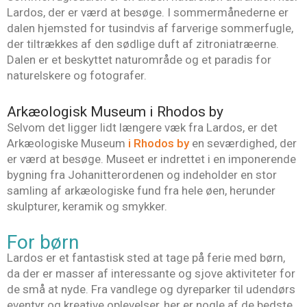
Lardos, der er værd at besøge. I sommermånederne er
dalen hjemsted for tusindvis af farverige sommerfugle,
der tiltrækkes af den sødlige duft af zitroniatræerne.
Dalen er et beskyttet naturområde og et paradis for
naturelskere og fotografer.
Arkæologisk Museum i Rhodos by
Selvom det ligger lidt længere væk fra Lardos, er det
Arkæologiske Museum
i Rhodos by
en seværdighed, der
er værd at besøge. Museet er indrettet i en imponerende
bygning fra Johanitterordenen og indeholder en stor
samling af arkæologiske fund fra hele øen, herunder
skulpturer, keramik og smykker.
For børn
Lardos er et fantastisk sted at tage på ferie med børn,
da der er masser af interessante og sjove aktiviteter for
de små at nyde. Fra vandlege og dyreparker til udendørs
eventyr og kreative oplevelser, her er nogle af de bedste