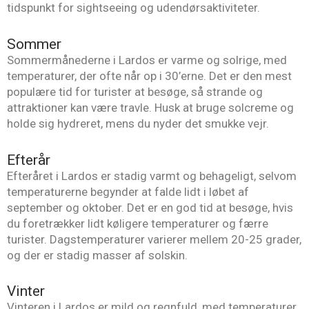
tidspunkt for sightseeing og udendørsaktiviteter.
Sommer
Sommermånederne i Lardos er varme og solrige, med
temperaturer, der ofte når op i 30’erne. Det er den mest
populære tid for turister at besøge, så strande og
attraktioner kan være travle. Husk at bruge solcreme og
holde sig hydreret, mens du nyder det smukke vejr.
Efterår
Efteråret i Lardos er stadig varmt og behageligt, selvom
temperaturerne begynder at falde lidt i løbet af
september og oktober. Det er en god tid at besøge, hvis
du foretrækker lidt køligere temperaturer og færre
turister. Dagstemperaturer varierer mellem 20-25 grader,
og der er stadig masser af solskin.
Vinter
Vinteren i Lardos er mild og regnfuld, med temperaturer,