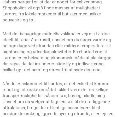
klubber sørger for, at der er noget for enhver smag.
Shopaholics vil også finde masser af muligheder i
Lardos, fra lokale markeder til butikker med unikke
souvenirs og tøj.
Med det behagelige middelhavsklima er vejret i Lardos
ideelt til ferier året rundt, uanset om du søger varme og
solrige dage ved stranden eller mildere temperaturer til
sightseeing og udendørsaktiviteter. En charterferie til
Lardos er en bekvem og økonomisk måde at planlægge
din rejse, da det inkluderer både fly og indkvartering,
hvilket gør det nemt og stressfrit at nyde din ferie.
Når du er ankommet til Lardos, er det enkelt at komme
rundt og udforske området takket være de forskellige
transportmuligheder, såsom taxi, bus og biludlejning.
Uanset om du vælger at tage en taxi til de nærliggende
attraktioner, bruge det offentlige busnetværk til at
besøge de omkringliggende byer og strande, eller leje en