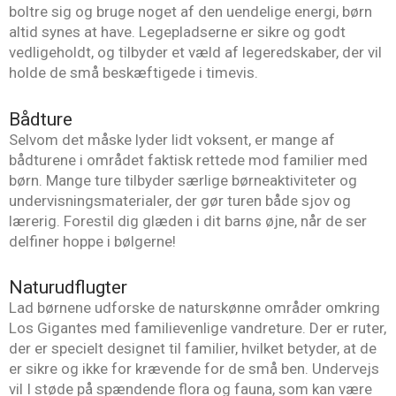
boltre sig og bruge noget af den uendelige energi, børn
altid synes at have. Legepladserne er sikre og godt
vedligeholdt, og tilbyder et væld af legeredskaber, der vil
holde de små beskæftigede i timevis.
Bådture
Selvom det måske lyder lidt voksent, er mange af
bådturene i området faktisk rettede mod familier med
børn. Mange ture tilbyder særlige børneaktiviteter og
undervisningsmaterialer, der gør turen både sjov og
lærerig. Forestil dig glæden i dit barns øjne, når de ser
delfiner hoppe i bølgerne!
Naturudflugter
Lad børnene udforske de naturskønne områder omkring
Los Gigantes med familievenlige vandreture. Der er ruter,
der er specielt designet til familier, hvilket betyder, at de
er sikre og ikke for krævende for de små ben. Undervejs
vil I støde på spændende flora og fauna, som kan være