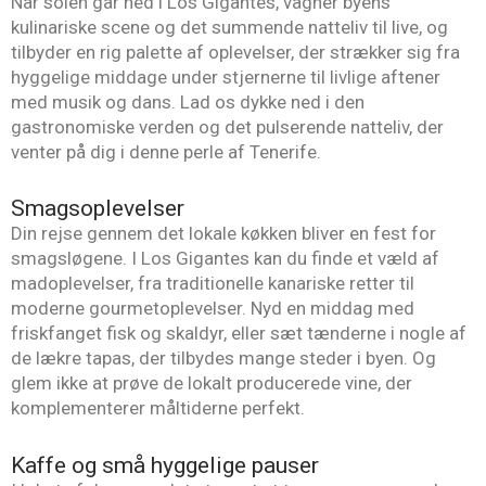
Når solen går ned i Los Gigantes, vågner byens
kulinariske scene og det summende natteliv til live, og
tilbyder en rig palette af oplevelser, der strækker sig fra
hyggelige middage under stjernerne til livlige aftener
med musik og dans. Lad os dykke ned i den
gastronomiske verden og det pulserende natteliv, der
venter på dig i denne perle af Tenerife.
Smagsoplevelser
Din rejse gennem det lokale køkken bliver en fest for
smagsløgene. I Los Gigantes kan du finde et væld af
madoplevelser, fra traditionelle kanariske retter til
moderne gourmetoplevelser. Nyd en middag med
friskfanget fisk og skaldyr, eller sæt tænderne i nogle af
de lækre tapas, der tilbydes mange steder i byen. Og
glem ikke at prøve de lokalt producerede vine, der
komplementerer måltiderne perfekt.
Kaffe og små hyggelige pauser