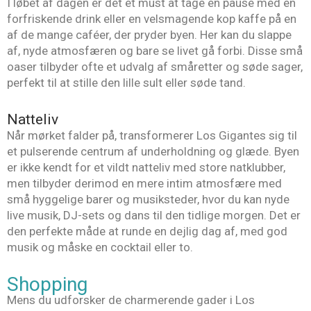
I løbet af dagen er det et must at tage en pause med en
forfriskende drink eller en velsmagende kop kaffe på en
af de mange caféer, der pryder byen. Her kan du slappe
af, nyde atmosfæren og bare se livet gå forbi. Disse små
oaser tilbyder ofte et udvalg af småretter og søde sager,
perfekt til at stille den lille sult eller søde tand.
Natteliv
Når mørket falder på, transformerer Los Gigantes sig til
et pulserende centrum af underholdning og glæde. Byen
er ikke kendt for et vildt natteliv med store natklubber,
men tilbyder derimod en mere intim atmosfære med
små hyggelige barer og musiksteder, hvor du kan nyde
live musik, DJ-sets og dans til den tidlige morgen. Det er
den perfekte måde at runde en dejlig dag af, med god
musik og måske en cocktail eller to.
Shopping
Mens du udforsker de charmerende gader i Los