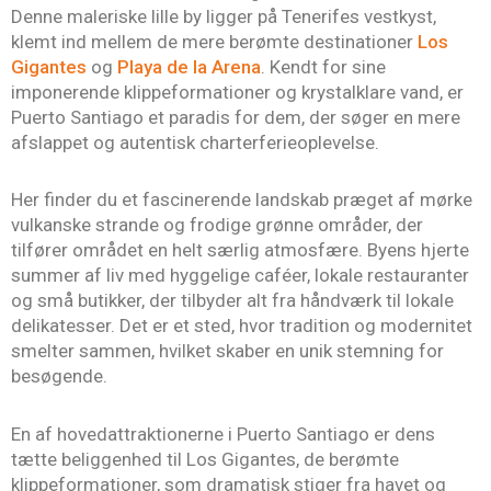
Denne maleriske lille by ligger på Tenerifes vestkyst,
klemt ind mellem de mere berømte destinationer
Los
Gigantes
og
Playa de la Arena
. Kendt for sine
imponerende klippeformationer og krystalklare vand, er
Puerto Santiago et paradis for dem, der søger en mere
afslappet og autentisk charterferieoplevelse.
Her finder du et fascinerende landskab præget af mørke
vulkanske strande og frodige grønne områder, der
tilfører området en helt særlig atmosfære. Byens hjerte
summer af liv med hyggelige caféer, lokale restauranter
og små butikker, der tilbyder alt fra håndværk til lokale
delikatesser. Det er et sted, hvor tradition og modernitet
smelter sammen, hvilket skaber en unik stemning for
besøgende.
En af hovedattraktionerne i Puerto Santiago er dens
tætte beliggenhed til Los Gigantes, de berømte
klippeformationer, som dramatisk stiger fra havet og