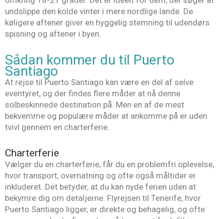
omkring 18-21 grader. Det er ideelt for dem, der søger at
undslippe den kolde vinter i mere nordlige lande. De
køligere aftener giver en hyggelig stemning til udendørs
spisning og aftener i byen.
Sådan kommer du til Puerto
Santiago
At rejse til Puerto Santiago kan være en del af selve
eventyret, og der findes flere måder at nå denne
solbeskinnede destination på. Men en af de mest
bekvemme og populære måder at ankomme på er uden
tvivl gennem en charterferie.
Charterferie
Vælger du en charterferie, får du en problemfri oplevelse,
hvor transport, overnatning og ofte også måltider er
inkluderet. Det betyder, at du kan nyde ferien uden at
bekymre dig om detaljerne. Flyrejsen til Tenerife, hvor
Puerto Santiago ligger, er direkte og behagelig, og ofte