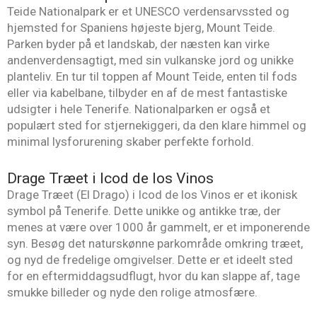
Teide Nationalpark er et UNESCO verdensarvssted og
hjemsted for Spaniens højeste bjerg, Mount Teide.
Parken byder på et landskab, der næsten kan virke
andenverdensagtigt, med sin vulkanske jord og unikke
planteliv. En tur til toppen af Mount Teide, enten til fods
eller via kabelbane, tilbyder en af de mest fantastiske
udsigter i hele Tenerife. Nationalparken er også et
populært sted for stjernekiggeri, da den klare himmel og
minimal lysforurening skaber perfekte forhold.
Drage Træet i Icod de los Vinos
Drage Træet (El Drago) i Icod de los Vinos er et ikonisk
symbol på Tenerife. Dette unikke og antikke træ, der
menes at være over 1000 år gammelt, er et imponerende
syn. Besøg det naturskønne parkområde omkring træet,
og nyd de fredelige omgivelser. Dette er et ideelt sted
for en eftermiddagsudflugt, hvor du kan slappe af, tage
smukke billeder og nyde den rolige atmosfære.