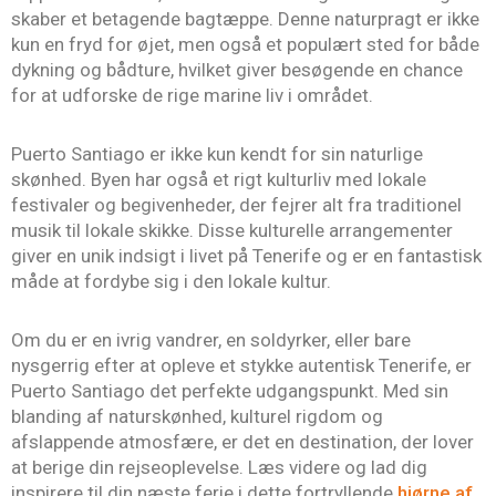
skaber et betagende bagtæppe. Denne naturpragt er ikke
kun en fryd for øjet, men også et populært sted for både
dykning og bådture, hvilket giver besøgende en chance
for at udforske de rige marine liv i området.
Puerto Santiago er ikke kun kendt for sin naturlige
skønhed. Byen har også et rigt kulturliv med lokale
festivaler og begivenheder, der fejrer alt fra traditionel
musik til lokale skikke. Disse kulturelle arrangementer
giver en unik indsigt i livet på Tenerife og er en fantastisk
måde at fordybe sig i den lokale kultur.
Om du er en ivrig vandrer, en soldyrker, eller bare
nysgerrig efter at opleve et stykke autentisk Tenerife, er
Puerto Santiago det perfekte udgangspunkt. Med sin
blanding af naturskønhed, kulturel rigdom og
afslappende atmosfære, er det en destination, der lover
at berige din rejseoplevelse. Læs videre og lad dig
inspirere til din næste ferie i dette fortryllende
hjørne af