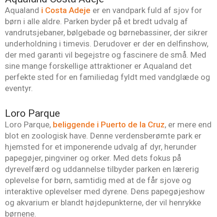
Aqualand
i Costa Adeje
er en vandpark fuld af sjov for
børn i alle aldre. Parken byder på et bredt udvalg af
vandrutsjebaner, bølgebade og børnebassiner, der sikrer
underholdning i timevis. Derudover er der en delfinshow,
der med garanti vil begejstre og fascinere de små. Med
sine mange forskellige attraktioner er Aqualand det
perfekte sted for en familiedag fyldt med vandglæde og
eventyr.
Loro Parque
Loro Parque,
beliggende i Puerto de la Cruz
, er mere end
blot en zoologisk have. Denne verdensberømte park er
hjemsted for et imponerende udvalg af dyr, herunder
papegøjer, pingviner og orker. Med dets fokus på
dyrevelfærd og uddannelse tilbyder parken en lærerig
oplevelse for børn, samtidig med at de får sjove og
interaktive oplevelser med dyrene. Dens papegøjeshow
og akvarium er blandt højdepunkterne, der vil henrykke
børnene.