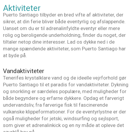
Aktiviteter
Puerto Santiago tilbyder en bred vifte af aktiviteter, der
sikrer, at din ferie bliver både eventyrlig og afslappende.
Uanset om du er til adrenalinfyldte eventyr eller mere
rolig og beroligende underholdning, finder du noget, der
tiltaler netop dine interesser. Lad os dykke ned i de
mange spændende aktiviteter, som Puerto Santiago har
at byde på.
Vandaktiviteter
Tenerifes krystalklare vand og de ideelle vejrforhold gør
Puerto Santiago til et paradis for vandaktiviteter. Dykning
og snorkling er særdeles populære, med muligheder for
både begyndere og erfarne dykkere. Opdag et farverigt
undervandsliv, fra farverige fisk til fascinerende
vulkanske klippeformationer. For de eventyrlystne er der
også muligheder for jetski, windsurfing og sejlsport,
som giver et adrenalinkick og en ny måde at opleve det
azurblå hav på.