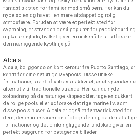
Med sit bløde sand og beskyttede vand er Playa Chica et
fantastisk sted for familier med små børn. Her kan du
nyde solen og havet i en mere afslappet og rolig
atmosfære. Foruden at være et perfekt sted for
svømning, er stranden også populær for paddleboarding
og kajaksejlads, hvilket giver en unik måde at udforske
den nærliggende kystlinje på.
Alcala
Alcala, beliggende en kort køretur fra Puerto Santiago, er
kendt for sine naturlige lavapools. Disse unikke
formationer, skabt af vulkansk aktivitet, er et spændende
alternativ til traditionelle strande. Her kan du nyde
solbadning på de naturlige klippesokler, tage en dukkert i
de rolige pools eller udforske det rige marine liv, som
disse pools huser. Alcala er også et fantastisk sted for
dem, der er interesserede i fotografering, da de naturlige
formationer og det omkringliggende landskab giver en
perfekt baggrund for betagende billeder.