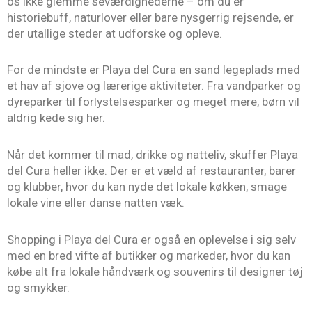
os ikke glemme seværdighederne – om du er
historiebuff, naturlover eller bare nysgerrig rejsende, er
der utallige steder at udforske og opleve.
For de mindste er Playa del Cura en sand legeplads med
et hav af sjove og lærerige aktiviteter. Fra vandparker og
dyreparker til forlystelsesparker og meget mere, børn vil
aldrig kede sig her.
Når det kommer til mad, drikke og natteliv, skuffer Playa
del Cura heller ikke. Der er et væld af restauranter, barer
og klubber, hvor du kan nyde det lokale køkken, smage
lokale vine eller danse natten væk.
Shopping i Playa del Cura er også en oplevelse i sig selv
med en bred vifte af butikker og markeder, hvor du kan
købe alt fra lokale håndværk og souvenirs til designer tøj
og smykker.