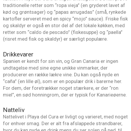
traditionelle retter som “ropa vieja” (en gryderet lavet af
kød og grøntsager) og “papas arrugadas” (små, rynkede
kartofler serveret med en spicy “mojo” sauce). Friske fisk
og skaldyr er også en stor del af det lokale køkken, med
retter som “caldo de pescado” (fiskesuppe) og “paella”
(risret med fisk og skaldyr) er særligt populære.
Drikkevarer
Spanien er kendt for sin vin, og Gran Canaria er ingen
undtagelse med sine egne unikke vinmarker, der
producerer en række lækre vine. Du kan også nyde en
“caña” (en lille øl), som er en populær drik i barerne her.
For dem, der foretrækker noget stærkere, er der “ron
miel”, en sød honningrom, der er typisk for Kanarieøerne.
Natteliv
Nattelivet i Playa del Cura er livligt og varieret, med noget
for enhver smag. Der er alt fra afslappede strandbarer,
hvor du kan nyde en drink mens du ser solen gå ned, til