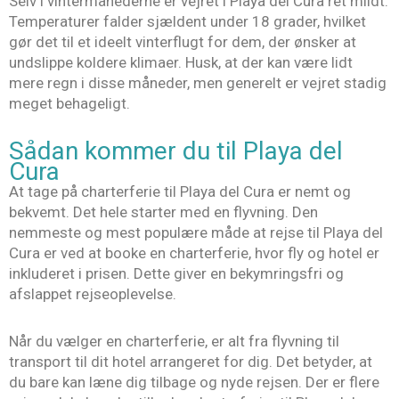
Selv i vintermånederne er vejret i Playa del Cura ret mildt.
Temperaturer falder sjældent under 18 grader, hvilket
gør det til et ideelt vinterflugt for dem, der ønsker at
undslippe koldere klimaer. Husk, at der kan være lidt
mere regn i disse måneder, men generelt er vejret stadig
meget behageligt.
Sådan kommer du til Playa del
Cura
At tage på charterferie til Playa del Cura er nemt og
bekvemt. Det hele starter med en flyvning. Den
nemmeste og mest populære måde at rejse til Playa del
Cura er ved at booke en charterferie, hvor fly og hotel er
inkluderet i prisen. Dette giver en bekymringsfri og
afslappet rejseoplevelse.
Når du vælger en charterferie, er alt fra flyvning til
transport til dit hotel arrangeret for dig. Det betyder, at
du bare kan læne dig tilbage og nyde rejsen. Der er flere