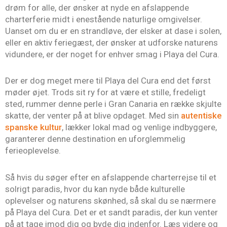
drøm for alle, der ønsker at nyde en afslappende
charterferie midt i enestående naturlige omgivelser.
Uanset om du er en strandløve, der elsker at dase i solen,
eller en aktiv feriegæst, der ønsker at udforske naturens
vidundere, er der noget for enhver smag i Playa del Cura.
Der er dog meget mere til Playa del Cura end det først
møder øjet. Trods sit ry for at være et stille, fredeligt
sted, rummer denne perle i Gran Canaria en række skjulte
skatte, der venter på at blive opdaget. Med sin
autentiske
spanske kultur
, lækker lokal mad og venlige indbyggere,
garanterer denne destination en uforglemmelig
ferieoplevelse.
Så hvis du søger efter en afslappende charterrejse til et
solrigt paradis, hvor du kan nyde både kulturelle
oplevelser og naturens skønhed, så skal du se nærmere
på Playa del Cura. Det er et sandt paradis, der kun venter
på at tage imod dig og byde dig indenfor. Læs videre og