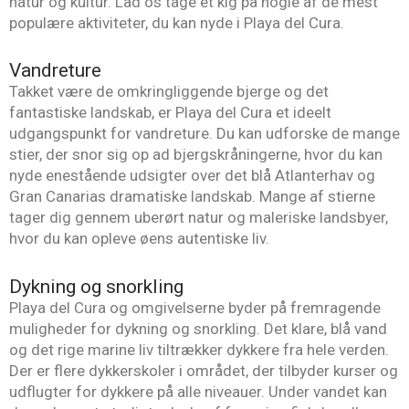
natur og kultur. Lad os tage et kig på nogle af de mest
populære aktiviteter, du kan nyde i Playa del Cura.
Vandreture
Takket være de omkringliggende bjerge og det
fantastiske landskab, er Playa del Cura et ideelt
udgangspunkt for vandreture. Du kan udforske de mange
stier, der snor sig op ad bjergskråningerne, hvor du kan
nyde enestående udsigter over det blå Atlanterhav og
Gran Canarias dramatiske landskab. Mange af stierne
tager dig gennem uberørt natur og maleriske landsbyer,
hvor du kan opleve øens autentiske liv.
Dykning og snorkling
Playa del Cura og omgivelserne byder på fremragende
muligheder for dykning og snorkling. Det klare, blå vand
og det rige marine liv tiltrækker dykkere fra hele verden.
Der er flere dykkerskoler i området, der tilbyder kurser og
udflugter for dykkere på alle niveauer. Under vandet kan