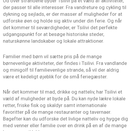
Ud over strandene byder Tsilivi på et væld af aktiviteter,
der passer til alle interesser. Fra vandreture og cykling til
dykning og sejlads, er der masser af muligheder for at
udforske øen og holde sig aktiv under din ferie. Og når
det kommer til seværdigheder, er Tsilivi det perfekte
udgangspunkt for at besøge historiske steder,
naturskønne landskaber og lokale attraktioner.
Familier med børn vil sætte pris på de mange
børnevenlige aktiviteter, der findes i Tsilivi. Fra vandlande
og minigolf til familievenlige strande, så vil der aldrig
være et kedeligt øjeblik for de små feriegæster.
Når det kommer til mad, drikke og natteliv, har Tsilivi et
væld af muligheder at byde på. Du kan nyde lækre lokale
retter, friske fisk og skaldyr samt internationale
favoritter på de mange restauranter og tavernaer.
Bagefter kan du udforske det livlige natteliv og hygge dig
med venner eller familie over en drink på en af de mange