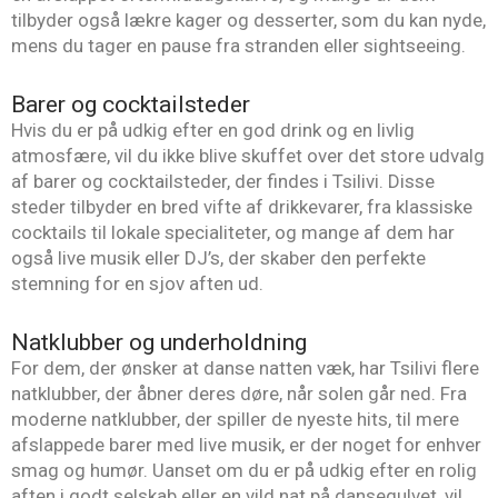
tilbyder også lækre kager og desserter, som du kan nyde,
mens du tager en pause fra stranden eller sightseeing.
Barer og cocktailsteder
Hvis du er på udkig efter en god drink og en livlig
atmosfære, vil du ikke blive skuffet over det store udvalg
af barer og cocktailsteder, der findes i Tsilivi. Disse
steder tilbyder en bred vifte af drikkevarer, fra klassiske
cocktails til lokale specialiteter, og mange af dem har
også live musik eller DJ’s, der skaber den perfekte
stemning for en sjov aften ud.
Natklubber og underholdning
For dem, der ønsker at danse natten væk, har Tsilivi flere
natklubber, der åbner deres døre, når solen går ned. Fra
moderne natklubber, der spiller de nyeste hits, til mere
afslappede barer med live musik, er der noget for enhver
smag og humør. Uanset om du er på udkig efter en rolig
aften i godt selskab eller en vild nat på dansegulvet, vil