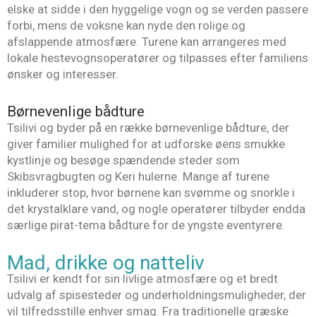
elske at sidde i den hyggelige vogn og se verden passere
forbi, mens de voksne kan nyde den rolige og
afslappende atmosfære. Turene kan arrangeres med
lokale hestevognsoperatører og tilpasses efter familiens
ønsker og interesser.
Børnevenlige bådture
Tsilivi og byder på en række børnevenlige bådture, der
giver familier mulighed for at udforske øens smukke
kystlinje og besøge spændende steder som
Skibsvragbugten og Keri hulerne. Mange af turene
inkluderer stop, hvor børnene kan svømme og snorkle i
det krystalklare vand, og nogle operatører tilbyder endda
særlige pirat-tema bådture for de yngste eventyrere.
Mad, drikke og natteliv
Tsilivi er kendt for sin livlige atmosfære og et bredt
udvalg af spisesteder og underholdningsmuligheder, der
vil tilfredsstille enhver smag. Fra traditionelle græske