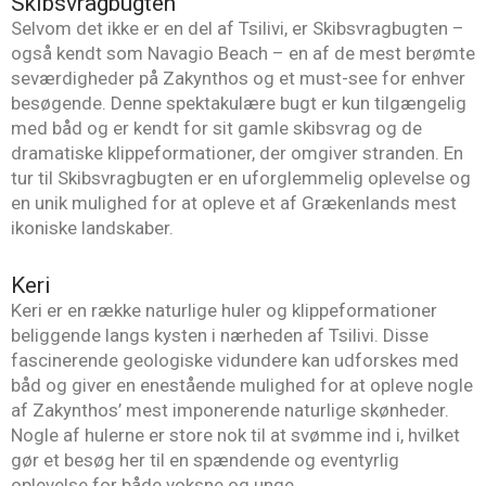
Skibsvragbugten
Selvom det ikke er en del af Tsilivi, er Skibsvragbugten –
også kendt som Navagio Beach – en af de mest berømte
seværdigheder på Zakynthos og et must-see for enhver
besøgende. Denne spektakulære bugt er kun tilgængelig
med båd og er kendt for sit gamle skibsvrag og de
dramatiske klippeformationer, der omgiver stranden. En
tur til Skibsvragbugten er en uforglemmelig oplevelse og
en unik mulighed for at opleve et af Grækenlands mest
ikoniske landskaber.
Keri
Keri er en række naturlige huler og klippeformationer
beliggende langs kysten i nærheden af Tsilivi. Disse
fascinerende geologiske vidundere kan udforskes med
båd og giver en enestående mulighed for at opleve nogle
af Zakynthos’ mest imponerende naturlige skønheder.
Nogle af hulerne er store nok til at svømme ind i, hvilket
gør et besøg her til en spændende og eventyrlig
oplevelse for både voksne og unge.