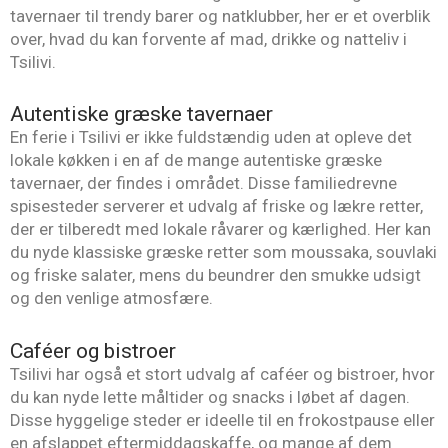
tavernaer til trendy barer og natklubber, her er et overblik
over, hvad du kan forvente af mad, drikke og natteliv i
Tsilivi.
Autentiske græske tavernaer
En ferie i Tsilivi er ikke fuldstændig uden at opleve det
lokale køkken i en af de mange autentiske græske
tavernaer, der findes i området. Disse familiedrevne
spisesteder serverer et udvalg af friske og lækre retter,
der er tilberedt med lokale råvarer og kærlighed. Her kan
du nyde klassiske græske retter som moussaka, souvlaki
og friske salater, mens du beundrer den smukke udsigt
og den venlige atmosfære.
Caféer og bistroer
Tsilivi har også et stort udvalg af caféer og bistroer, hvor
du kan nyde lette måltider og snacks i løbet af dagen.
Disse hyggelige steder er ideelle til en frokostpause eller
en afslappet eftermiddagskaffe, og mange af dem